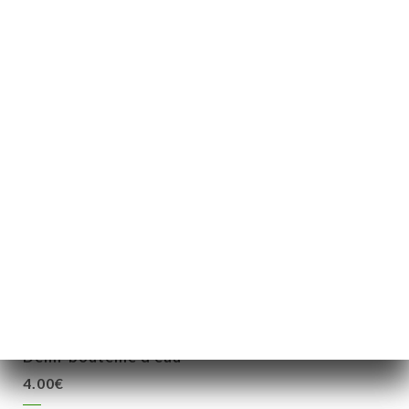
Supplément Alcool (2 cl) au choix Vodka, Rhum,
Calavados, cognac
3.50€
BOISSONS
Verre de champagne
10.00€
Bouteille de champagne
75.00€
Demi-bouteille d'eau
4.00€