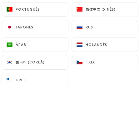
14.50€
简体中文 (XINÈS)
简体中文 (XINÈS)
PORTUGUÈS
PORTUGUÈS
Cheeseburger au bœuf français, Cantal, sauce
secrète, frites d’Agria & salade
JAPONÈS
JAPONÈS
RUS
RUS
15.50€
ÀRAB
ÀRAB
HOLANDÈS
HOLANDÈS
Supplément poitrine fumée rôti
1.50€
한국어 (COREÀ)
한국어 (COREÀ)
TXEC
TXEC
Inspiration selon le marché du jour
GREC
GREC
14.00€
FROMAGES ET GOURMANDISES
Inspiration selon le marché du jour