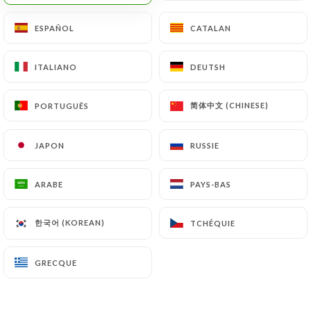
ESPAÑOL
ESPAÑOL
CATALAN
CATALAN
ITALIANO
ITALIANO
DEUTSH
DEUTSH
Le Trait d'Union
简体中文 (CHINESE)
简体中文 (CHINESE)
PORTUGUÊS
PORTUGUÊS
JAPON
JAPON
RUSSIE
RUSSIE
131 AVIS
BRASSERIE
ARABE
ARABE
PAYS-BAS
PAYS-BAS
122 Rue De Rennes
75006 Paris France
한국어 (KOREAN)
한국어 (KOREAN)
TCHÉQUIE
TCHÉQUIE
GRECQUE
GRECQUE
Qui sommes nous?