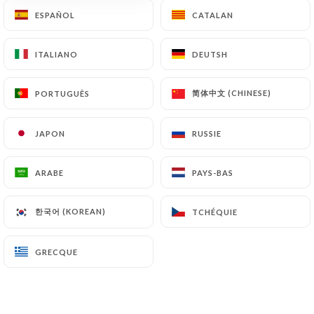
ESPAÑOL
ESPAÑOL
CATALAN
CATALAN
ITALIANO
ITALIANO
DEUTSH
DEUTSH
简体中文 (CHINESE)
简体中文 (CHINESE)
PORTUGUÊS
PORTUGUÊS
JAPON
JAPON
RUSSIE
RUSSIE
ARABE
ARABE
PAYS-BAS
PAYS-BAS
한국어 (KOREAN)
한국어 (KOREAN)
TCHÉQUIE
TCHÉQUIE
GRECQUE
GRECQUE